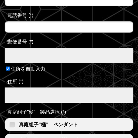
電話番号
(
*
)
郵便番号
(
*
)
住所を自動入力
住所
(
*
)
真庭組子”極” 製品選択
(
*
)
真庭組子”極” ペンダント