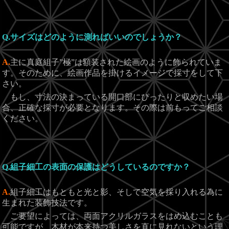
Q.サイズはどのように測ればいいのでしょうか？
A.
主に真庭組子”極”は額装された絵画のように飾られていま
す。そのために、絵画作品を掛けるイメージで採寸をして下
さい。
もし、寸法の決まっている開口部にぴったりと収めたい場
合、正確な採寸が必要となります。その際は前もってご相談
ください。
Q.組子細工の表面の保護はどうしているのですか？
A.
組子細工はもともと光と影、そして空気を採り入れる為に
生まれた装飾技法です。
ご要望によっては、両面アクリルガラスをはめ込むことも
可能ですが、木材が本来持つ美しさを直に見れないという理