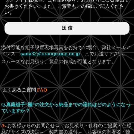
お書きください。また、ご質問もこの欄にご記入くださ
い。
送 信
添付可能な組子設置現場写真をお持ちの場合、弊社メールア
ドレス
sada32@orange.ocn.ne.jp
までお送り下さい。
スムーズなお見積り、製品の作成が可能となります。
よくあるご質問
FAQ
Q.
真庭組子”極”の注文から納品までの流れはどのようになっ
ていますか？
A.
お客様からのお問合せ→ お見積り・仕様のご提案・仕様
及びサイズの決定→ 契約書の送付→ お客様の御署名・捺