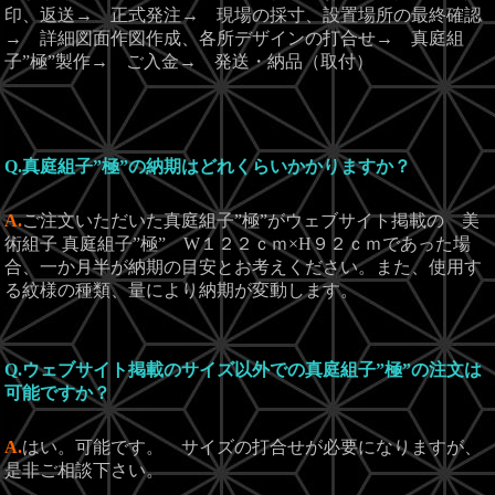
印、返送→
正式発注→ 現場の採寸、設置場所の最終確認
→ 詳細図面作図作成、各所デザインの打合せ→ 真庭組
子”極”製作→ ご入金→ 発送・納品（取付）
Q.真庭組子”極”の納期はどれくらいかかりますか？
A.
ご注文いただいた真庭組子”極”がウェブサイト掲載の 美
術組子 真庭組子”極” W１２２ｃｍ×H９２ｃｍであった場
合、一か月半が納期の目安とお考えください。また、使用す
る紋様の種類、量により納期が変動します。
Q.ウェブサイト掲載のサイズ以外での真庭組子”極”の注文は
可能ですか？
A.
はい。可能です。 サイズの打合せが必要になりますが、
是非ご相談下さい。